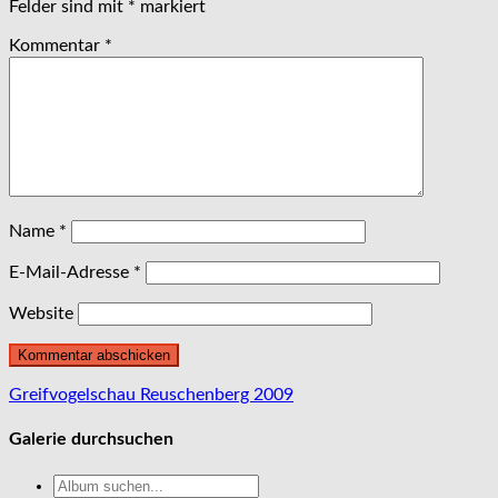
Felder sind mit
*
markiert
Kommentar
*
Name
*
E-Mail-Adresse
*
Website
Beitragsnavigation
Greifvogelschau Reuschenberg 2009
Galerie durchsuchen