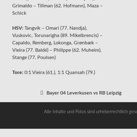
Grimaldo – Tillman (62. Hofmann), Maza –
Schick
HSV:
Tangvik – Omari (77. Nandja),
Vuskovic, Torunarigha (89. Mikelbrencis) –
Capaldo, Remberg, Lokonga, Grønbæk –
Vieira (77. Baldé) – Philippe (62. Muheim),
Stange (77. Poulsen)
Tore:
0:1 Vieira (61.), 1:1 Quansah (79.)
Bayer 04 Leverkusen vs RB Leipzig
Beitragsnavigation
Alle Inhalte und Fotos sind urheberrechtlich ges