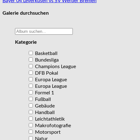
Beitragsnavigation
Bayer 04 Leverkusen vs SV Werder Bremen
Galerie durchsuchen
Kategorie
Basketball
Bundesliga
Champions League
DFB Pokal
Europa League
Europa League
Formel 1
Fußball
Gebäude
Handball
Leichtathletik
Makrofotografie
Motorsport
Natur