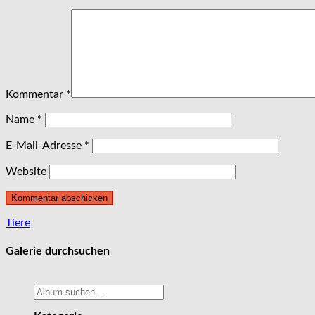
Kommentar
*
Name
*
E-Mail-Adresse
*
Website
Beitragsnavigation
Tiere
Galerie durchsuchen