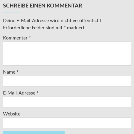
SCHREIBE EINEN KOMMENTAR
Deine E-Mail-Adresse wird nicht veröffentlicht.
Erforderliche Felder sind mit
*
markiert
Kommentar
*
Name
*
E-Mail-Adresse
*
Website