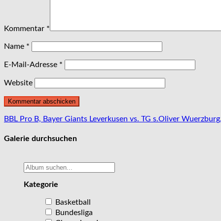
Kommentar
*
Name
*
E-Mail-Adresse
*
Website
Beitragsnavigation
BBL Pro B, Bayer Giants Leverkusen vs. TG s.Oliver Wuerzburg
Galerie durchsuchen
Kategorie
Basketball
Bundesliga