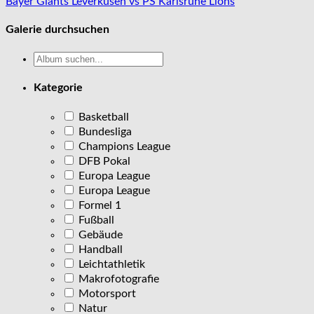
Beitragsnavigation
Bayer Giants Leverkusen vs PS Karlsruhe Lions
Galerie durchsuchen
Kategorie
Basketball
Bundesliga
Champions League
DFB Pokal
Europa League
Europa League
Formel 1
Fußball
Gebäude
Handball
Leichtathletik
Makrofotografie
Motorsport
Natur