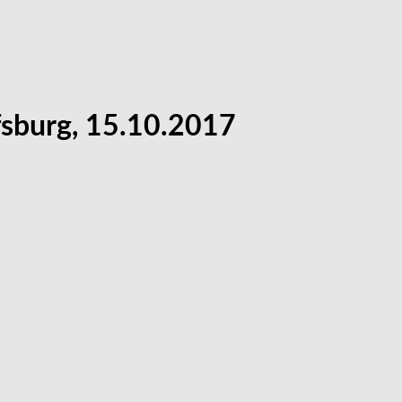
fsburg, 15.10.2017