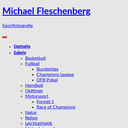
Zum
Michael Fleschenberg
Inhalt
springen
Sportfotografie
Startseite
Galerie
Basketball
Fußball
Bundesliga
Champions League
DFB Pokal
Handball
Oldtimer
Motorsport
Formel 1
Race of Champions
Natur
Reiten
Leichtathletik