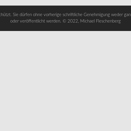
chützt. Sie dürfen ohne vorherige schriftliche Genehmigung weder ganz 
oder veröffentlicht werden. © 2022, Michael Fleschenberg