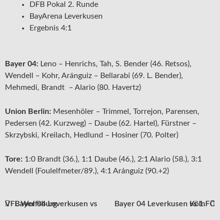
DFB Pokal 2. Runde
BayArena Leverkusen
Ergebnis 4:1
Bayer 04:
Leno – Henrichs, Tah, S. Bender (46. Retsos),
Wendell – Kohr, Aránguiz – Bellarabi (69. L. Bender),
Mehmedi, Brandt – Alario (80. Havertz)
Union Berlin:
Mesenhöler – Trimmel, Torrejon, Parensen,
Pedersen (42. Kurzweg) – Daube (62. Hartel), Fürstner –
Skrzybski, Kreilach, Hedlund – Hosiner (70. Polter)
Tore:
1:0 Brandt (36.), 1:1 Daube (46.), 2:1 Alario (58.), 3:1
Wendell (Foulelfmeter/89.), 4:1 Aránguiz (90.+2)
Bayer 04 Leverkusen vs VFL Wolfsburg
Bayer 04 Leverkusen vs 1.FC Köln
Beitragsnavigation