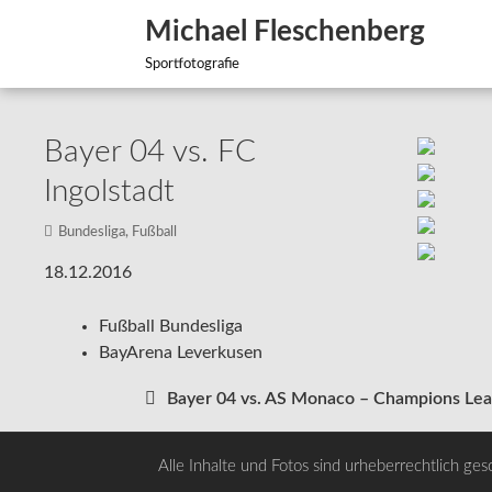
Zum
Michael Fleschenberg
Inhalt
springen
Sportfotografie
Bayer 04 vs. FC
Ingolstadt
Bundesliga
,
Fußball
18.12.2016
Fußball Bundesliga
BayArena Leverkusen
Bayer 04 vs. AS Monaco – Champions Le
Beitragsnavigation
Alle Inhalte und Fotos sind urheberrechtlich ges