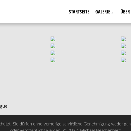
STARTSEITE
GALERIE
ÜBER
ague
chützt. Sie dürfen ohne vorherige schriftliche Genehmigung weder ganz 
oder veröffentlicht werden. © 2022, Michael Fleschenberg